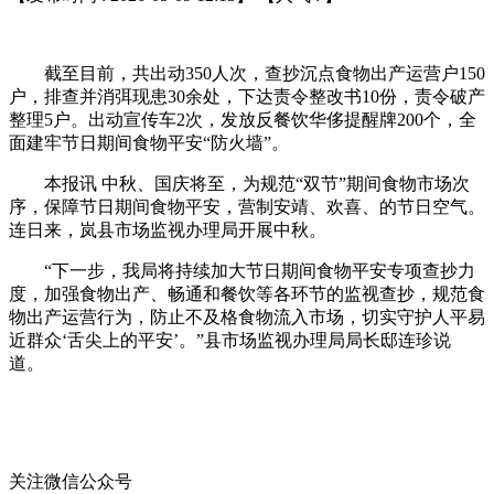
截至目前，共出动350人次，查抄沉点食物出产运营户150
户，排查并消弭现患30余处，下达责令整改书10份，责令破产
整理5户。出动宣传车2次，发放反餐饮华侈提醒牌200个，全
面建牢节日期间食物平安“防火墙”。
本报讯 中秋、国庆将至，为规范“双节”期间食物市场次
序，保障节日期间食物平安，营制安靖、欢喜、的节日空气。
连日来，岚县市场监视办理局开展中秋。
“下一步，我局将持续加大节日期间食物平安专项查抄力
度，加强食物出产、畅通和餐饮等各环节的监视查抄，规范食
物出产运营行为，防止不及格食物流入市场，切实守护人平易
近群众‘舌尖上的平安’。”县市场监视办理局局长邸连珍说
道。
关注微信公众号