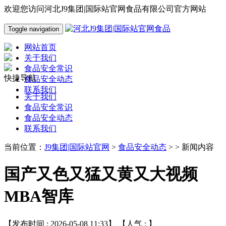
欢迎您访问河北J9集团|国际站官网食品有限公司官方网站
Toggle navigation
网站首页
关于我们
食品安全常识
快捷导航
食品安全动态
联系我们
关于我们
食品安全常识
食品安全动态
联系我们
当前位置：
J9集团|国际站官网
>
食品安全动态
> > 新闻内容
国产又色又猛又黄又大视频
MBA智库
【发布时间 : 2026-05-08 11:33】 【人气 :
】