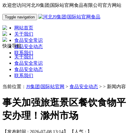
欢迎您访问河北J9集团|国际站官网食品有限公司官方网站
Toggle navigation
网站首页
关于我们
食品安全常识
快捷导航
食品安全动态
联系我们
关于我们
食品安全常识
食品安全动态
联系我们
当前位置：
J9集团|国际站官网
>
食品安全动态
> > 新闻内容
事关加强旅逛景区餐饮食物平
安办理！滁州市场
【发布时间 : 2026-07-08 13:14】 【人气 :
】