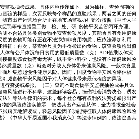
安监视抽检成果。具体内容传递如下。因为抽样、查验周期的
点查验的样品，次要反映每个样品的查验成果，两者之间的任何
，我市出产运营场合所正在地市场监视办理部分按照《中华人平
政惩罚等核查措置工做，检、处、研”食物平安监管闭环办理。
检测不合适具体类别食物平安查验项尺度，其能否具有食用健康
尺度的食物可能存正在不法添加非食用物质，应依法添加利用，
能特征；再次，某查验尺度为不得检出的食物，该查验项检出值
人体每公斤体沉每日食用的最低质量数（克）ADI值乘以体沉
间接揣度该食物有毒无害，既不专业科学，也没有临床健康风险
越必然质量数（克）就会对分歧人身体带来健康风险。一般饮食量
外而堆集惹起慢性健康风险。因而，国度食物平安风险评估核
度削减食物平安风险因子对人体健康带来最低程度的风险。
分进行赞扬或举报。（二）查询本期食物平安监视抽检成果具体
健康风险进行不科学、这些解读容易，挫伤社会消费决心，诱发
安法》等法令律例的要求，每个社会都有权利依法赞扬举报出产
食物的风险依法实施零，依法其出产运营从体，全力提拔全社会
不脚踏实地解读或，轻忽风险因子功能特征取人体健康风险风险
法》《中华人平易近国小我消息保》等法令律例的，依法逃查其