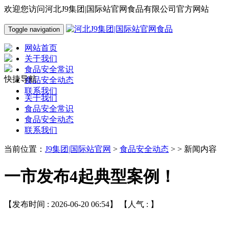
欢迎您访问河北J9集团|国际站官网食品有限公司官方网站
Toggle navigation
网站首页
关于我们
食品安全常识
快捷导航
食品安全动态
联系我们
关于我们
食品安全常识
食品安全动态
联系我们
当前位置：
J9集团|国际站官网
>
食品安全动态
> > 新闻内容
一市发布4起典型案例！
【发布时间 : 2026-06-20 06:54】 【人气 :
】