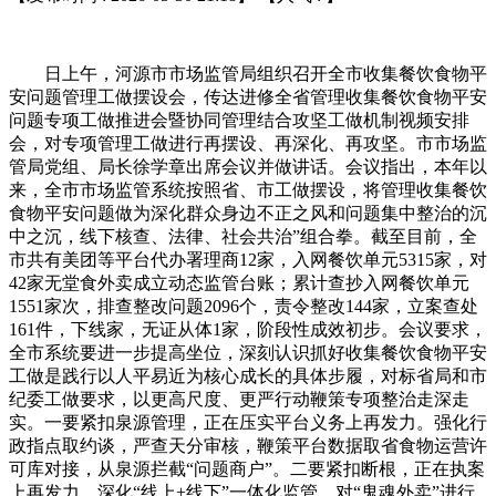
日上午，河源市市场监管局组织召开全市收集餐饮食物平
安问题管理工做摆设会，传达进修全省管理收集餐饮食物平安
问题专项工做推进会暨协同管理结合攻坚工做机制视频安排
会，对专项管理工做进行再摆设、再深化、再攻坚。市市场监
管局党组、局长徐学章出席会议并做讲话。会议指出，本年以
来，全市市场监管系统按照省、市工做摆设，将管理收集餐饮
食物平安问题做为深化群众身边不正之风和问题集中整治的沉
中之沉，线下核查、法律、社会共治”组合拳。截至目前，全
市共有美团等平台代办署理商12家，入网餐饮单元5315家，对
42家无堂食外卖成立动态监管台账；累计查抄入网餐饮单元
1551家次，排查整改问题2096个，责令整改144家，立案查处
161件，下线家，无证从体1家，阶段性成效初步。会议要求，
全市系统要进一步提高坐位，深刻认识抓好收集餐饮食物平安
工做是践行以人平易近为核心成长的具体步履，对标省局和市
纪委工做要求，以更高尺度、更严行动鞭策专项整治走深走
实。一要紧扣泉源管理，正在压实平台义务上再发力。强化行
政指点取约谈，严查天分审核，鞭策平台数据取省食物运营许
可库对接，从泉源拦截“问题商户”。二要紧扣断根，正在执案
上再发力。深化“线上+线下”一体化监管，对“鬼魂外卖”进行