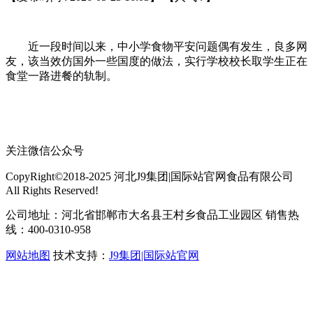
近一段时间以来，中小学食物平安问题偶有发生，良多网
友，该当效仿国外一些国度的做法，实行学校校长取学生正在
食堂一路进餐的轨制。
关注微信公众号
CopyRight©2018-2025 河北J9集团|国际站官网食品有限公司
All Rights Reserved!
公司地址：河北省邯郸市大名县王村乡食品工业园区 销售热
线：400-0310-958
网站地图
技术支持：
J9集团|国际站官网