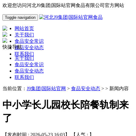
欢迎您访问河北J9集团|国际站官网食品有限公司官方网站
Toggle navigation
网站首页
关于我们
食品安全常识
快捷导航
食品安全动态
联系我们
关于我们
食品安全常识
食品安全动态
联系我们
当前位置：
J9集团|国际站官网
>
食品安全动态
> > 新闻内容
中小学长儿园校长陪餐轨制来
了
【发布时间 : 2026-05-23 16:03】 【人气 :
】