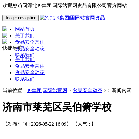
欢迎您访问河北J9集团|国际站官网食品有限公司官方网站
Toggle navigation
网站首页
关于我们
食品安全常识
快捷导航
食品安全动态
联系我们
关于我们
食品安全常识
食品安全动态
联系我们
当前位置：
J9集团|国际站官网
>
食品安全动态
> > 新闻内容
济南市莱芜区吴伯箫学校
【发布时间 : 2026-05-22 16:09】 【人气 :
】