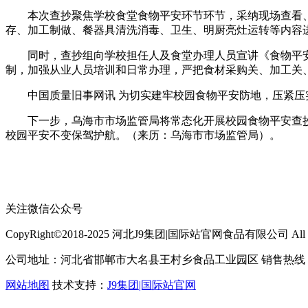
本次查抄聚焦学校食堂食物平安环节环节，采纳现场查看、
存、加工制做、餐器具清洗消毒、卫生、明厨亮灶运转等内容
同时，查抄组向学校担任人及食堂办理人员宣讲《食物平安
制，加强从业人员培训和日常办理，严把食材采购关、加工关
中国质量旧事网讯 为切实建牢校园食物平安防地，压紧压实
下一步，乌海市市场监管局将常态化开展校园食物平安查抄，
校园平安不变保驾护航。（来历：乌海市市场监管局）。
关注微信公众号
CopyRight©2018-2025 河北J9集团|国际站官网食品有限公司 All Righ
公司地址：河北省邯郸市大名县王村乡食品工业园区 销售热线：400-
网站地图
技术支持：
J9集团|国际站官网