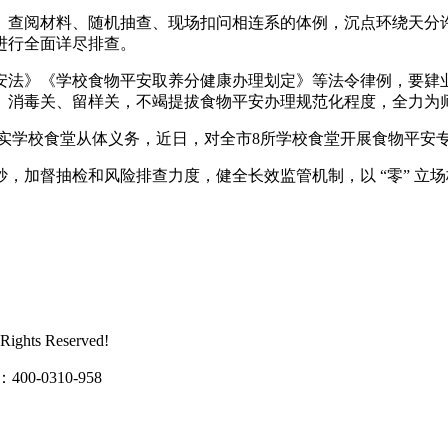
查阅材料、随机抽查、现场扣问相连系的体例，沉点环绕天分许
进行全面详尽排查。
法》《学校食物平安取养分健康办理划定》等法令律例，要肄业
、消毒关、留样关，不竭提拔食物平安办理规范化程度，全力为
学校食堂从体义务，近日，对全市8所学校食堂开展食物平安专
加督抽检和风险排查力度，健全长效监管机制，以 “零” 立
ts Reserved!
0310-958