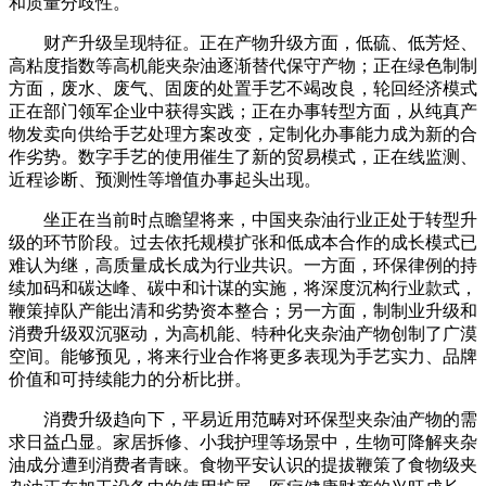
和质量分歧性。
财产升级呈现特征。正在产物升级方面，低硫、低芳烃、
高粘度指数等高机能夹杂油逐渐替代保守产物；正在绿色制制
方面，废水、废气、固废的处置手艺不竭改良，轮回经济模式
正在部门领军企业中获得实践；正在办事转型方面，从纯真产
物发卖向供给手艺处理方案改变，定制化办事能力成为新的合
作劣势。数字手艺的使用催生了新的贸易模式，正在线监测、
近程诊断、预测性等增值办事起头出现。
坐正在当前时点瞻望将来，中国夹杂油行业正处于转型升
级的环节阶段。过去依托规模扩张和低成本合作的成长模式已
难认为继，高质量成长成为行业共识。一方面，环保律例的持
续加码和碳达峰、碳中和计谋的实施，将深度沉构行业款式，
鞭策掉队产能出清和劣势资本整合；另一方面，制制业升级和
消费升级双沉驱动，为高机能、特种化夹杂油产物创制了广漠
空间。能够预见，将来行业合作将更多表现为手艺实力、品牌
价值和可持续能力的分析比拼。
消费升级趋向下，平易近用范畴对环保型夹杂油产物的需
求日益凸显。家居拆修、小我护理等场景中，生物可降解夹杂
油成分遭到消费者青睐。食物平安认识的提拔鞭策了食物级夹