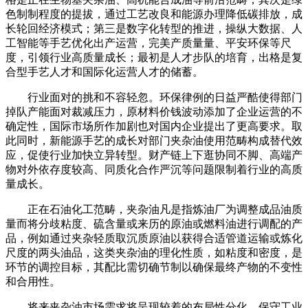
色制制程度的提拔，通过工艺改良和能源办理降低碳排放，成
长轮回经济模式；第三是数字化转型的推进，操纵大数据、人
工智能等手艺优化出产运营，完美产质量量、平安环保等尺
度，引领行业高质量成长；最初是人才步队的培育，出格是复
合型手艺人才和国际化运营人才的储蓄。
行业面对的挑和不容轻忽。环保律例的日益严酷使得部门
掉队产能面对裁减压力，原材料价钱波动添加了企业运营的不
确定性，国际市场所作加剧也对国内企业提出了更高要求。取
此同时，新能源手艺的成长对部门夹杂油使用范畴构成替代效
应，促使行业加快立异转型。财产链上下逛协同不脚、高端产
物对外依存度较高、同质化合作严沉等问题限制着行业的高质
量成长。
正在石油化工范畴，夹杂油凡是指炼油厂为调整成品油质
量而将分歧粘度、硫含量或来历的原油或燃料油进行调配的产
品，例如通过夹杂轻质取沉质原油以获得合适管道运输或炼化
尺度的两头油品，这类夹杂油的理化性质，如粘度和密度，是
环节的调控目标，其配比需切确节制以确保最终产物的不变性
和合用性。
将来夹杂油市场需求将呈现较着的布局性分化。保守工业