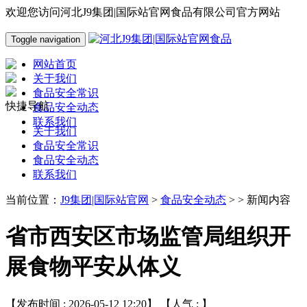
欢迎您访问河北J9集团|国际站官网食品有限公司官方网站
Toggle navigation
网站首页
关于我们
食品安全常识
快捷导航
食品安全动态
联系我们
关于我们
食品安全常识
食品安全动态
联系我们
当前位置：
J9集团|国际站官网
>
食品安全动态
> > 新闻内容
省市西安区市场监管局组织开
展食物平安从体义
【发布时间 : 2026-05-12 12:20】 【人气 :
】