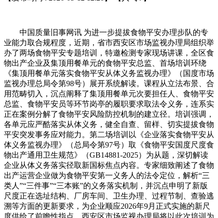
中国质量旧事网讯 为进一步提拔食物平安办理步队的专
业能力取合规程度，近期，省市西安区市场监视办理局组织举
办了两场食物平安专题培训，特邀检测专家现场讲课，全区食
物出产企业及集顶用餐单元的食物平安总监、首场培训环绕
《集顶用餐单元落实食物平安从体义务监视办理》（国度市场
监视办理总局令第98号）展开系统解读。课程从立法布景、合
用范畴切入，沉点阐释了集顶用餐单元次要担任人、食物平安
总监、食物平安员等环节岗亭的履职要求取法令义务，连系实
正在案例分解了食物平安风险防控机制的建立径。培训强调，
各单元应严酷落实从体义务，健全自查、留样、切实提拔食物
平安突发事务应对能力。第二场培训以《企业落实食物平安从
体义务监视办理》（总局令第97号）取《食物平安国度尺度食
物出产通用卫生规范》（GB14881-2025）为从题，深切解读
企业从体义务落实径取新国标焦点内容。专家细致阐述了食物
出产运营企业做为食物平安第一义务人的法令定位，解析“三
类人”“三件事”“三本账”的义务落实机制，并沉点申明了新版
尺度正在选址结构、厂房车间、卫生办理、过程节制、查验逃
溯等方面的更新要求，为企业顺应2026年9月正式实施的新尺
度供给了前瞻性指点。西安区市场监视办理局将以此次培训为