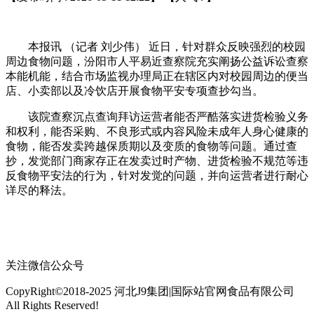
本报讯 （记者 刘少伟） 近日，针对群众反映强烈的校园
周边食物问题，汾阳市人平易近查察院充实阐扬公益诉讼查察
本能机能，结合市场监视办理局正在辖区内对校园周边的便当
店、小卖部以及冷饮店开展食物平安专项查抄勾当。
该院查察沉点查询拜访运营者能否严酷落实进货检验义务
和权利，能否采购、不良形式或内容风险未成年人身心健康的
食物，能否发卖跨越保质期以及变质的食物等问题。通过查
抄，发觉部门商家存正在发卖过时产物、进货检验不规范等违
反食物平安法的行为，针对发觉的问题，并向运营者进行耐心
详尽的释法。
关注微信公众号
CopyRight©2018-2025 河北J9集团|国际站官网食品有限公司
All Rights Reserved!