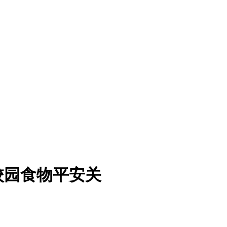
校园食物平安关