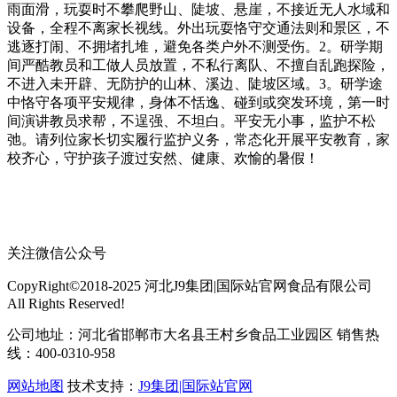
雨面滑，玩耍时不攀爬野山、陡坡、悬崖，不接近无人水域和
设备，全程不离家长视线。外出玩耍恪守交通法则和景区，不
逃逐打闹、不拥堵扎堆，避免各类户外不测受伤。2。研学期
间严酷教员和工做人员放置，不私行离队、不擅自乱跑探险，
不进入未开辟、无防护的山林、溪边、陡坡区域。3。研学途
中恪守各项平安规律，身体不恬逸、碰到或突发环境，第一时
间演讲教员求帮，不逞强、不坦白。平安无小事，监护不松
弛。请列位家长切实履行监护义务，常态化开展平安教育，家
校齐心，守护孩子渡过安然、健康、欢愉的暑假！
关注微信公众号
CopyRight©2018-2025 河北J9集团|国际站官网食品有限公司
All Rights Reserved!
公司地址：河北省邯郸市大名县王村乡食品工业园区 销售热
线：400-0310-958
网站地图
技术支持：
J9集团|国际站官网