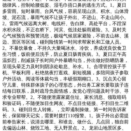
德律风，控制哈腰低姿、湿毛巾捂口鼻的逃生方式。1。夏日
多雷雨、短时暴雨、台风气候，容易呈现山洪、积水、山体滑
坡、泥石流，暴雨气候不让孩子外出、不进山、不走山间小。
2。雷雨气候远离大树、电线杆、告白牌、高处平台，不蹚深
水积水段，不正在桥下、河滨、低洼处躲雨避险。3。及时关
心气候预告和预警消息，极端气候居家避险，不前去山林、溪
边、景区等区域，碰到险情第一时间求帮家长和工做人员。
2。不暴饮暴食，不持久大量喝冰水、冷饮，养成优良饮食卫
生习惯，饭前便后洗手，防止夏日肠胃疾病。3。夏日正午高
温炽烈，削减孩子长时间户外暴晒勾当，外出做好防晒防暑，
呈现头晕乏力及时到阴凉处歇息、补水。1。合理管控孩子手
机、平板利用，杜绝熬夜打逛戏、刷短视频，多陪同孩子参取
户外活动、阅读等体裁勾当，丰硕假期糊口。3。沉点关心留
守儿童、特殊群体孩子的心理形态，外出务工家长要取孩子连
结每日联系，及时疏导负面情感，发觉心理问题及时干涉、寻
求专业帮帮。2。不随便泄露家庭住址、家长消息、领取暗码
和验证码，不随便加目生网友、不点目生链接、不扫目生二维
码。3。碰到目生人转账、，立即遏制操做、第一时间告诉家
长，保留聊天记实，需要时拨打110报警。1。孩子外出必需提
前奉告家长，说清去哪里、和谁去、做什么、几点回，独自前
去偏远山林、烧毁工地、无人野景点。2。龙岩山地景区多、