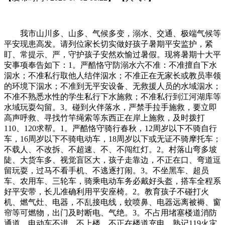
我市山川多、山多、气候多变，溺水、交通、极端气候等
平安现患高发。请列位家长切实做好孩子暑期平安监护，紧
盯、常提示、严，守护孩子安然欢愉过暑假。现将暑期十大平
安事项奉告如下：1。严酷恪守防溺水六不准：不准擅自下水
泅水；不准私行取他人结伴泅水；不准正在无家长或教员率领
的环境下泅水；不准到无平安设备、无救援人员的水域泅水；
不准不熟悉水性的学生私行下水施救；不准私行到江河湖库等
水域玩耍勾留。3。碰到火伴落水，严禁手拉手施救，要立即
高声呼救、寻找竹竿绳索等东西正在岸上施救，及时拨打
110、120求帮。1。严酷恪守骑行春秋，12周岁以下不骑自行
车，16周岁以下不骑电动车，18周岁以下或无证不骑摩托车；
不载人、不改拆、不超速、不、不闯红灯。2。村落山弯多坡
陡、大货车多、视觉盲区大，孩子走靠边，不正在口、弯道逗
留玩耍，过马不看手机、不逃逐打闹。3。不坐黑车、超员
车、农用车、三轮车，骑乘电动车务必戴好头盔，搭车全程系
好平安带，长儿准确利用平安座椅。2。教育孩子不碰打火
机、燃气灶、电器，不乱接电线，蚊喷鼻、电器远离被褥、窗
帘等可燃物，出门及时断电、气绝。3。不占用堵塞楼道消防
通道，电动车不进、不上楼、不正在楼道充电，熟记119火灾