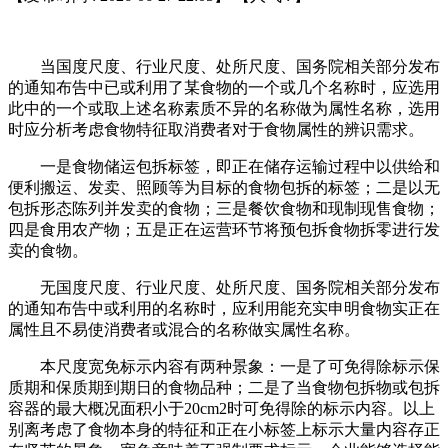
当国度尺度、行业尺度、处所尺度、国务院相关部分发布
的通知布告中已或利用了某食物的一个或几个名称时，应选用
此中的一个或取上述名称素质不异的名称做为属性名称，选用
时应分析考虑食物特征取消费者对于食物属性的辨识需求。
一是食物储运包拆标签，即正在储存运输过程中以供给和
便利搬运、发卖、照顾等为目标的食物包拆的标签；二是以无
包拆形态陈列并发卖的食物；三是餐饮食物和现制现售食物；
四是食用农产物；五是正在运营环节将预包拆食物拆零进行发
卖的食物。
无国度尺度、行业尺度、处所尺度、国务院相关部分发布
的通知布告中或利用的名称时，应利用能充实申明食物实正在
属性且不易使消费者或混合的名称做实属性名称。
本尺度宽免标示内容有两种景象：一是了可免得除标示保
质期和保质期到期日的食物品种；二是了当食物包拆物或包拆
容器的最大概况面积小于20cm2时可免得除的标示内容。以上
别离考虑了食物本身的特征和正在小标签上标示大量内容存正