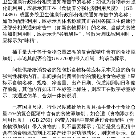
卫生健康行政部分相关通知布告中的名称；如做为食物养分强
化剂利用，应标示其正在《食物养分强化剂利用尺度》（GB
14880）或国务院卫生健康行政部分相关通知布告中的名称；
如做为配料利用，应标示具体名称或其正在国务院卫生健康行
政部分相关通知布告中（如新食物原料）的名称。当做为食物
添加剂利用时，应标示为“谷氨酸钠”，当做为调味品利用时，
应标示为“味精”。
插手量大于等于食物总量25％的复合配猜中含有的食物添
加剂，非论其能否合适GB 2760的带入准绳，均该当标示。
间接供给给消费者的预包拆食物标签应标示本尺度的所有
强制性标示内容。非间接向消费者供给的预包拆食物标签上应
标示食物名称、规格、净含量、出产日期、保质期到期日和储
存前提，其他内容如未正在标签上标注，则应正在数字标签标
示，或通过仿单、合划一体例说明。
已有国度尺度、行业尺度或处所尺度且插手量小于食物总
量25%的复合配猜中含有的食物添加剂，如合适《食物添加剂
利用尺度》（GB 2760）的带入准绳中能够通过食物配料（含
食物添加剂）带入食物的，则不需要标示；但若是复合配猜中
含有的食物添加剂正在终产物中起功能感化，则该当标示。保