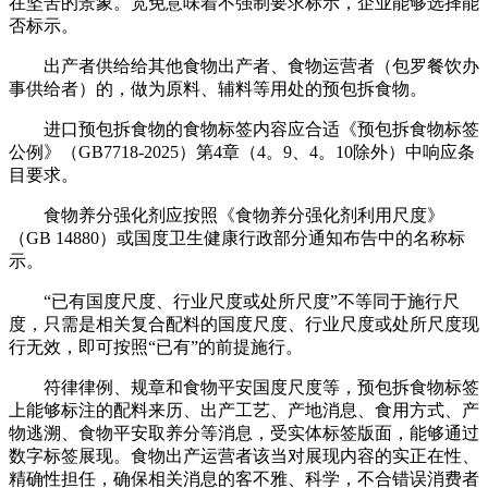
在坚苦的景象。宽免意味着不强制要求标示，企业能够选择能
否标示。
出产者供给给其他食物出产者、食物运营者（包罗餐饮办
事供给者）的，做为原料、辅料等用处的预包拆食物。
进口预包拆食物的食物标签内容应合适《预包拆食物标签
公例》（GB7718-2025）第4章（4。9、4。10除外）中响应条
目要求。
食物养分强化剂应按照《食物养分强化剂利用尺度》
（GB 14880）或国度卫生健康行政部分通知布告中的名称标
示。
“已有国度尺度、行业尺度或处所尺度”不等同于施行尺
度，只需是相关复合配料的国度尺度、行业尺度或处所尺度现
行无效，即可按照“已有”的前提施行。
符律律例、规章和食物平安国度尺度等，预包拆食物标签
上能够标注的配料来历、出产工艺、产地消息、食用方式、产
物逃溯、食物平安取养分等消息，受实体标签版面，能够通过
数字标签展现。食物出产运营者该当对展现内容的实正在性、
精确性担任，确保相关消息的客不雅、科学，不合错误消费者