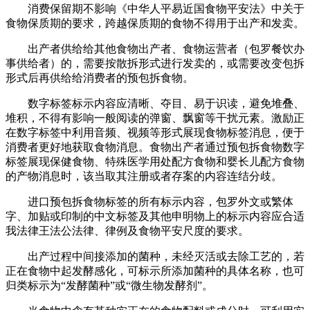
消费保留期不影响《中华人平易近国食物平安法》中关于
食物保质期的要求，跨越保质期的食物不得用于出产和发卖。
出产者供给给其他食物出产者、食物运营者（包罗餐饮办
事供给者）的，需要按散拆形式进行发卖的，或需要改变包拆
形式后再供给给消费者的预包拆食物。
数字标签标示内容应清晰、夺目、易于识读，避免堆叠、
堆积，不得有影响一般阅读的弹窗、飘窗等干扰元素。激励正
在数字标签中利用音频、视频等形式展现食物标签消息，便于
消费者更好地获取食物消息。食物出产者通过预包拆食物数字
标签展现保健食物、特殊医学用处配方食物和婴长儿配方食物
的产物消息时，该当取其注册或者存案的内容连结分歧。
进口预包拆食物标签的所有标示内容，包罗外文或繁体
字、加贴或印制的中文标签及其他申明物上的标示内容应合适
我法律王法公法律、律例及食物平安尺度的要求。
出产过程中间接添加的菌种，未经灭活或去除工艺的，若
正在食物中起发酵感化，可标示所添加菌种的具体名称，也可
归类标示为“发酵菌种”或“微生物发酵剂”。