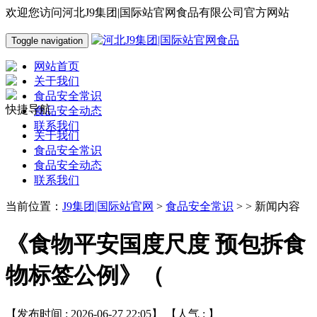
欢迎您访问河北J9集团|国际站官网食品有限公司官方网站
Toggle navigation
网站首页
关于我们
食品安全常识
快捷导航
食品安全动态
联系我们
关于我们
食品安全常识
食品安全动态
联系我们
当前位置：
J9集团|国际站官网
>
食品安全常识
> > 新闻内容
《食物平安国度尺度 预包拆食
物标签公例》（
【发布时间 : 2026-06-27 22:05】 【人气 :
】