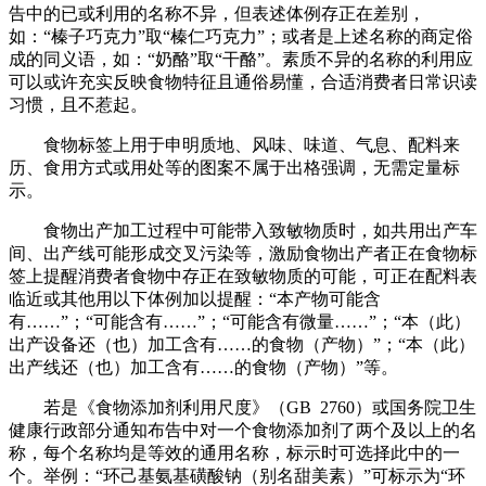
告中的已或利用的名称不异，但表述体例存正在差别，
如：“榛子巧克力”取“榛仁巧克力”；或者是上述名称的商定俗
成的同义语，如：“奶酪”取“干酪”。素质不异的名称的利用应
可以或许充实反映食物特征且通俗易懂，合适消费者日常识读
习惯，且不惹起。
食物标签上用于申明质地、风味、味道、气息、配料来
历、食用方式或用处等的图案不属于出格强调，无需定量标
示。
食物出产加工过程中可能带入致敏物质时，如共用出产车
间、出产线可能形成交叉污染等，激励食物出产者正在食物标
签上提醒消费者食物中存正在致敏物质的可能，可正在配料表
临近或其他用以下体例加以提醒：“本产物可能含
有……”；“可能含有……”；“可能含有微量……”；“本（此）
出产设备还（也）加工含有……的食物（产物）”；“本（此）
出产线还（也）加工含有……的食物（产物）”等。
若是《食物添加剂利用尺度》（GB 2760）或国务院卫生
健康行政部分通知布告中对一个食物添加剂了两个及以上的名
称，每个名称均是等效的通用名称，标示时可选择此中的一
个。举例：“环己基氨基磺酸钠（别名甜美素）”可标示为“环