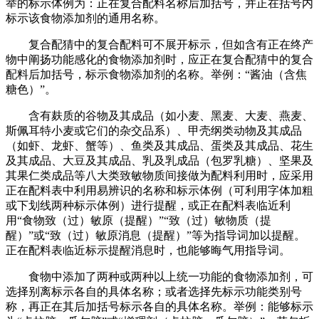
举的标示体例为：正在复合配料名称后加括号，并正在括号内
标示该食物添加剂的通用名称。
复合配猜中的复合配料可不展开标示，但如含有正在终产
物中阐扬功能感化的食物添加剂时，应正在复合配猜中的复合
配料后加括号，标示食物添加剂的名称。举例：“酱油（含焦
糖色）”。
含有麸质的谷物及其成品（如小麦、黑麦、大麦、燕麦、
斯佩耳特小麦或它们的杂交品系）、甲壳纲类动物及其成品
（如虾、龙虾、蟹等）、鱼类及其成品、蛋类及其成品、花生
及其成品、大豆及其成品、乳及乳成品（包罗乳糖）、坚果及
其果仁类成品等八大类致敏物质间接做为配料利用时，应采用
正在配料表中利用易辨识的名称和标示体例（可利用字体加粗
或下划线两种标示体例）进行提醒，或正在配料表临近利
用“食物致（过）敏原（提醒）”“致（过）敏物质（提
醒）”或“致（过）敏原消息（提醒）”等为指导词加以提醒。
正在配料表临近标示提醒消息时，也能够晦气用指导词。
食物中添加了两种或两种以上统一功能的食物添加剂，可
选择别离标示各自的具体名称；或者选择先标示功能类别号
称，再正在其后加括号标示各自的具体名称。举例：能够标示