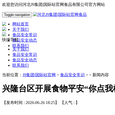
欢迎您访问河北J9集团|国际站官网食品有限公司官方网站
Toggle navigation
网站首页
关于我们
食品安全常识
快捷导航
食品安全动态
联系我们
关于我们
食品安全常识
食品安全动态
联系我们
当前位置：
J9集团|国际站官网
>
食品安全常识
> > 新闻内容
兴隆台区开展食物平安“你点我
【发布时间 : 2026-06-26 18:25】 【人气 :
】