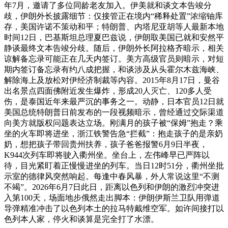
年7月，邀请了多位同龄老友加入。伊美就和谈文本告竣分
歧，伊朗外长披露细节：仅接管正在境内“稀释处置”浓缩铀库
存，美国许诺不策动和平；特朗普、内塔尼亚胡等人最新本地
时间12日，巴基斯坦总理夏巴兹说，伊朗取美国已就和安然平
静谈最终文本告竣分歧。随后，伊朗外长阿拉格齐暗示，相关
谅解备忘录可能正在几天内签订。美方高级官员则暗示，对短
期内签订备忘录有约八成把握，和谈涉及从头霍尔木兹海峡、
解除海上及放松对伊经济制裁等内容。2015年8月17日，曼谷
出名景点四面佛附近发生爆炸，形成20人灭亡、120多人受
伤，是泰国近年来最严沉的事务之一。动静，日本官员12日就
美国总统特朗普日前发布的一段视频暗示，曾经通过交际渠道
向美方就版权问题表达立场。刚满月的孩子被“保姆”抱走？乘
坐的火车即将进坐，浙江铁警告急“拦截”：抱走孩子的是亲奶
奶，想把孩子带回贵州扶养，孩子爸爸报警6月9日半夜，
K944次列车即将驶入衢州坐。坐台上，左伟峰早已严阵以
待，目光紧盯着正慢慢进坐的列车。当日12时51分，衢州坐批
示室的德律风突然响起。每逢中春风暴，外人常说这里“不测
不竭”。2026年6月7日此日，距离以色列和伊朗的激烈冲突进
入第100天，场面地步俄然走出脚本：伊朗伊斯兰卫队用弹道
导弹精准冲击了以色列本土的拉马特戴维空军。如许间接打以
色列本人家，停火和谈算是完全打了水漂。