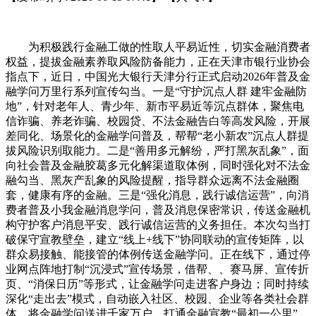
为积极践行金融工做的性取人平易近性，切实金融消费者
权益，提拔金融素养取风险防备能力，正在天津市银行业协会
指点下，近日，中国光大银行天津分行正式启动2026年普及金
融学问万里行系列宣传勾当。一是“守护沉点人群 建牢金融防
地”，针对老年人、青少年、新市平易近等沉点群体，聚焦电
信诈骗、养老诈骗、校园贷、不法金融告白等高发风险，开展
差同化、场景化的金融学问普及，帮帮“老小新农”沉点人群提
拔风险识别取能力。二是“善用多元解纷，严打黑灰乱象”，面
向社会普及金融胶葛多元化解渠道取体例，同时强化对不法金
融勾当、黑灰产乱象的风险提醒，指导群众远离不法金融圈
套，健康有序的金融。三是“强化消息，践行诚信运营”，向消
费者普及小我金融消息学问，普及消息保密常识，传送金融机
构守护客户消息平安、践行诚信运营的义务担任。本次勾当打
破保守宣教壁垒，建立“线上+线下”协同联动的宣传矩阵，以
群众易接触、能接管的体例传送金融学问。正在线下，通过停
业网点阵地打制“沉浸式”宣传场景，借帮、、赛马屏、宣传折
页、“消保日历”等形式，让金融学问走进客户身边；同时持续
深化“走出去”模式，自动嵌入社区、校园、企业等各类社会群
体，将金融学问送进千家万户，打通金融宣教“最初一公里”。