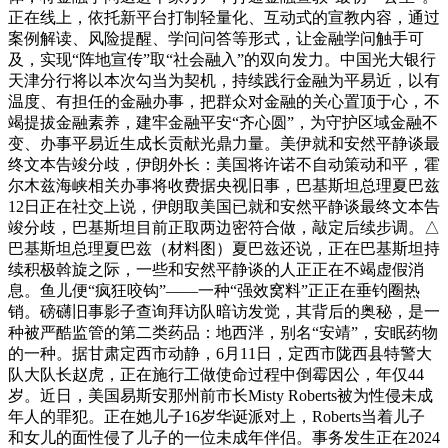
正在线上，依托新平台打制轻量化、互动式的宣教内容，通过
案例解读、风险提醒、学问问答等形式，让金融学问触手可
及，实现“阵地宣传”取“社会融入”的双向发力。中国光大银行
天津分行将以本次勾当为契机，持续践行金融为平易近，以有
温度、有担任的金融办事，把群众对金融的关心置顶于心，不
竭提拔金融素养，建牢金融平安“齐心圆”，为守护区域金融不
变、办事平易近生成长贡献光鼎力量。美伊就和安然平静谈最
终文本告竣分歧，伊朗外长：美国将许诺不自动策动和平，霍
尔木兹海峡相关办事将收费据央视旧事，巴基斯坦总理夏巴兹
12日正在社交上说，伊朗取美国已就和安然平静谈最终文本告
竣分歧，巴基斯坦目前正取两边密符合做，敲定后续步调。△
巴基斯坦总理夏巴兹（材料图）夏巴兹还说，正在巴基斯坦持
续积极斡旋之际，一些和安然平静谈的人正正在不竭虚假消
息。鱼儿便“疯狂咬钩”——一种“强效窝料”正正在垂钓圈热
销。磅礴旧事影子查询拜访队暗访发觉，其背后的奥秘，是一
种被严酷监管的第二类药品：地西泮，别名“安靖”，安眠药物
的一种。据甘肃定西市动静，6月11日，定西市陇西县特警大
队大队长赵虎，正在施行工做使命过程中倒霉因公，年仅44
岁。近日，美国易斯安那州前市长Misty Roberts被为性侵未成
年人的罪犯。正在她儿子16岁华诞派对上，Roberts当着儿子
和女儿的面性侵了儿子的一位未成年伴侣。事务发生正在2024