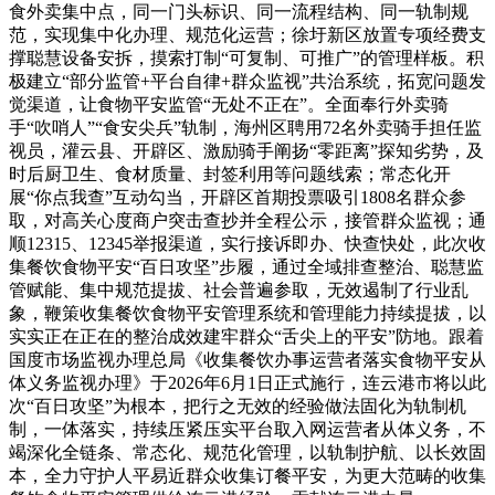
食外卖集中点，同一门头标识、同一流程结构、同一轨制规
范，实现集中化办理、规范化运营；徐圩新区放置专项经费支
撑聪慧设备安拆，摸索打制“可复制、可推广”的管理样板。积
极建立“部分监管+平台自律+群众监视”共治系统，拓宽问题发
觉渠道，让食物平安监管“无处不正在”。全面奉行外卖骑
手“吹哨人”“食安尖兵”轨制，海州区聘用72名外卖骑手担任监
视员，灌云县、开辟区、激励骑手阐扬“零距离”探知劣势，及
时后厨卫生、食材质量、封签利用等问题线索；常态化开
展“你点我查”互动勾当，开辟区首期投票吸引1808名群众参
取，对高关心度商户突击查抄并全程公示，接管群众监视；通
顺12315、12345举报渠道，实行接诉即办、快查快处，此次收
集餐饮食物平安“百日攻坚”步履，通过全域排查整治、聪慧监
管赋能、集中规范提拔、社会普遍参取，无效遏制了行业乱
象，鞭策收集餐饮食物平安管理系统和管理能力持续提拔，以
实实正在正在的整治成效建牢群众“舌尖上的平安”防地。跟着
国度市场监视办理总局《收集餐饮办事运营者落实食物平安从
体义务监视办理》于2026年6月1日正式施行，连云港市将以此
次“百日攻坚”为根本，把行之无效的经验做法固化为轨制机
制，一体落实，持续压紧压实平台取入网运营者从体义务，不
竭深化全链条、常态化、规范化管理，以轨制护航、以长效固
本，全力守护人平易近群众收集订餐平安，为更大范畴的收集