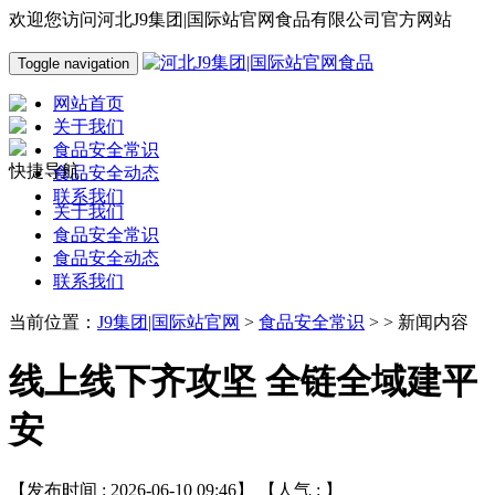
欢迎您访问河北J9集团|国际站官网食品有限公司官方网站
Toggle navigation
网站首页
关于我们
食品安全常识
快捷导航
食品安全动态
联系我们
关于我们
食品安全常识
食品安全动态
联系我们
当前位置：
J9集团|国际站官网
>
食品安全常识
> > 新闻内容
线上线下齐攻坚 全链全域建平
安
【发布时间 : 2026-06-10 09:46】 【人气 :
】