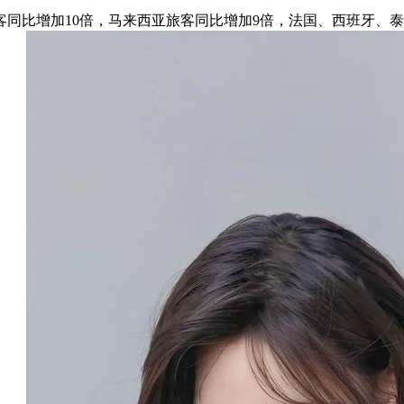
比增加10倍，马来西亚旅客同比增加9倍，法国、西班牙、泰