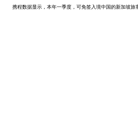
携程数据显示，本年一季度，可免签入境中国的新加坡旅客同