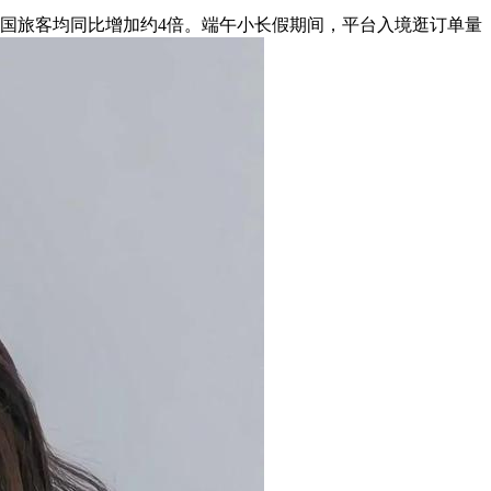
国旅客均同比增加约4倍。端午小长假期间，平台入境逛订单量