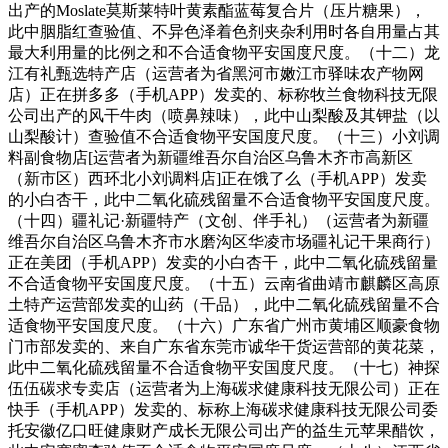
出产的Moslate莫斯莱特叶黄素酯蓝莓复合片（压片糖果），
此中胭脂红查验值、不异色泽着色剂夹杂利用时各自用量占其
最大利用量的比例之和不合适食物平安国度尺度。（十二）龙
江有礼甄选特产店（运营者为省黑河市嫩江市驿味农产物网
店）正在拼多多（手机APP）发卖的、标称牧兰食物科技无限
公司出产的风干牛肉（喷鼻辣味），此中山梨酸及其钾盐（以
山梨酸计）查验值不合适食物平安国度尺度。（十三）小刘调
料副食物店[运营者为新疆维吾尔自治区乌鲁木齐市高新区
（新市区）西环北小刘调料店]正在饿了么（手机APP）发卖
的小白杏干，此中二氧化硫残留量不合适食物平安国度尺度。
（十四）疆礼记·新疆特产（文创、伴手礼）（运营者为新疆
维吾尔自治区乌鲁木齐市水磨沟区华凌市场疆礼记干果商行）
正在美团（手机APP）发卖的小白杏干，此中二氧化硫残留量
不合适食物平安国度尺度。（十五）云南省曲靖市麒麟区高原
土特产运营部发卖的山药（干品），此中二氧化硫残留量不合
适食物平安国度尺度。（十六）广东省广州市黄埔区顺豪食物
门市部发卖的、来自广东省东莞市诚华干货运营部的黄花菜，
此中二氧化硫残留量不合适食物平安国度尺度。（十七）神探
伍伍碳求专卖店（运营者为上海碳求健康科技无限公司）正在
快手（手机APP）发卖的、标称上海碳求健康科技无限公司委
托安徽亿口旺健康财产成长无限公司出产的益生元苹果醋饮，