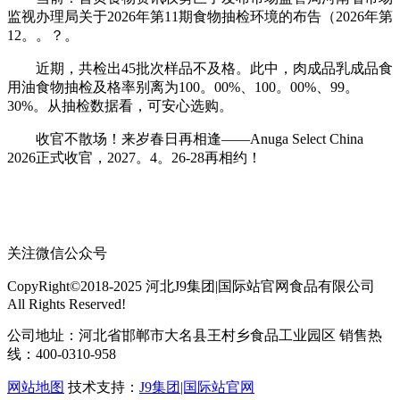
监视办理局关于2026年第11期食物抽检环境的布告（2026年第
12。。？。
近期，共检出45批次样品不及格。此中，肉成品乳成品食
用油食物抽检及格率别离为100。00%、100。00%、99。
30%。从抽检数据看，可安心选购。
收官不散场！来岁春日再相逢——Anuga Select China
2026正式收官，2027。4。26-28再相约！
关注微信公众号
CopyRight©2018-2025 河北J9集团|国际站官网食品有限公司
All Rights Reserved!
公司地址：河北省邯郸市大名县王村乡食品工业园区 销售热
线：400-0310-958
网站地图
技术支持：
J9集团|国际站官网